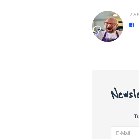
DA
Newsl
Tr